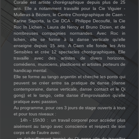
Coralie est artiste chorégraphique depuis plus de 25
ans. Elle a notamment travaillé pour la Cie Viguier -
Mulleras à Béziers, le Centre Chorégraphique de Caen -
Karine Saporta, la Cie DCA - Philippe Decouflé, la Cie
Roc In Lichen - Laura de Nercy et Bruno Dizien, et de
nombreuses compagnies normandes. Avec Roc in
lichen, elle se forme à la danse verticale qu'elle
enseigne depuis 15 ans. A Caen elle fonde les Arts
Sensibles et crée 12 spectacles chorégraphiques. Elle
travaille avec des artistes de divers horizons,
comédiens, musiciens, plasticiens et artistes porteurs de
handicap mental.
Elle se forme au tango argentin et cherche les ponts qui
peuvent se créer entre sa pratique de danse (danse
contemporaine, danse verticale, danse contact et le Qi
gong) et le tango, cette danse d'improvisation qu'elle
pratique avec passion.
Au programme, pour ces 3 jours de stage ouverts à tous
et pour tous niveaux :
14h - 15h30 : un travail corporel pour accéder plus
aisément au tango avec conscience et respect de son
corps et de l'autre avec:
- un échauffement inspiré du Qi gong afin de travailler