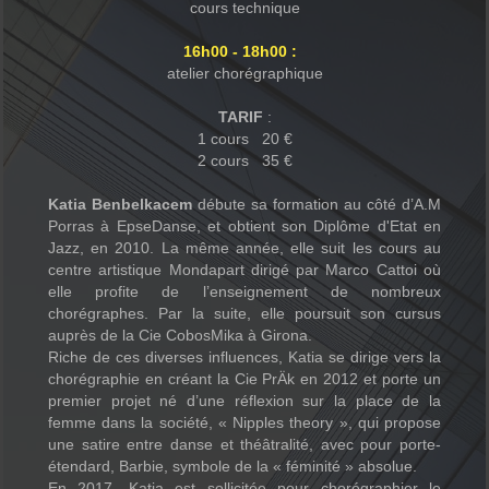
cours technique
16h00 - 18h00 :
atelier chorégraphique
TARIF
:
1 cours 20 €
2 cours 35 €
Katia Benbelkacem
débute sa formation au côté d’A.M
Porras à EpseDanse, et obtient son Diplôme d'Etat en
Jazz, en 2010. La même année, elle suit les cours au
centre artistique Mondapart dirigé par Marco Cattoi où
elle profite de l’enseignement de nombreux
chorégraphes. Par la suite, elle poursuit son cursus
auprès de la Cie CobosMika à Girona.
Riche de ces diverses influences, Katia se dirige vers la
chorégraphie en créant la Cie PrÄk en 2012 et porte un
premier projet né d’une réflexion sur la place de la
femme dans la société, « Nipples theory », qui propose
une satire entre danse et théâtralité, avec pour porte-
étendard, Barbie, symbole de la « féminité » absolue.
En 2017, Katia est sollicitée pour chorégraphier le