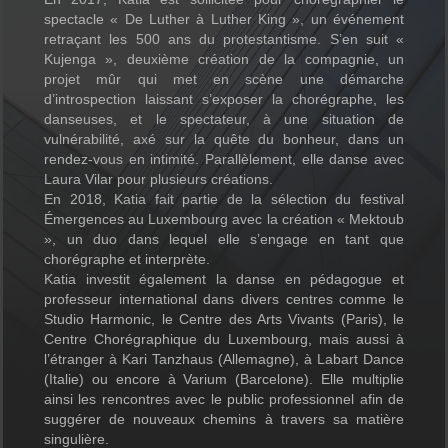
spectacle « De Luther à Luther King », un événement
retraçant les 500 ans du protestantisme. S’en suit «
Kujenga », deuxième création de la compagnie, un
projet mûr qui met en scène une démarche
d’introspection laissant s’exposer la chorégraphe, les
danseuses, et le spectateur, à une situation de
vulnérabilité, axé sur la quête du bonheur, dans un
rendez-vous en intimité. Parallèlement, elle danse avec
Laura Vilar pour plusieurs créations.
En 2018, Katia fait partie de la sélection du festival
Émergences au Luxembourg avec la création « Mektoub
», un duo dans lequel elle s’engage en tant que
chorégraphe et interprète.
Katia investit également la danse en pédagogue et
professeur international dans divers centres comme le
Studio Harmonic, le Centre des Arts Vivants (Paris), le
Centre Chorégraphique du Luxembourg, mais aussi à
l’étranger à Kari Tanzhaus (Allemagne), à Labart Dance
(Italie) ou encore à Varium (Barcelone). Elle multiplie
ainsi les rencontres avec le public professionnel afin de
suggérer de nouveaux chemins à travers sa matière
singulière.