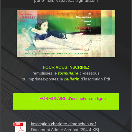
par e-mail: lespace13@gmail.com
POUR VOUS INSCRIRE:
remplissez le
formulaire
ci-dessous
ou imprimez-postez le
bulletin
d'inscription Pdf
- - - - - - - - FORMULAIRE d'inscription en ligne - - -
- - - - -
inscription charlotte dimanches.pdf
Document Adobe Acrobat [294.4 KB]